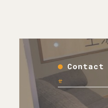
Contac
せ