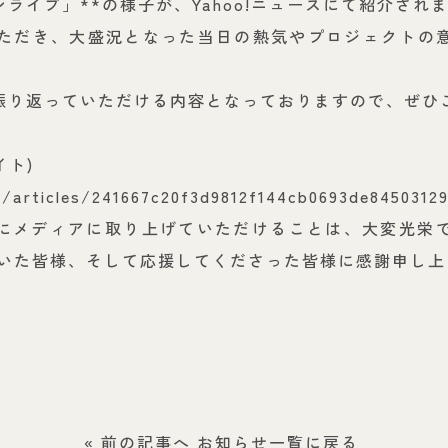
ライブ」**の様子が、Yahoo!ニュースにて紹介され
いただき、大盛況となった当日の熱気やプロジェクトの
振り返っていただける内容となっておりますので、ぜひ
イト)
p/articles/241667c20f3d9812f144cb0693de8450312
にメディアに取り上げていただけることは、大変光栄
だいた皆様、そして応援してくださった皆様に感謝申し上
« 前の記事へ
お知らせ一覧に戻る