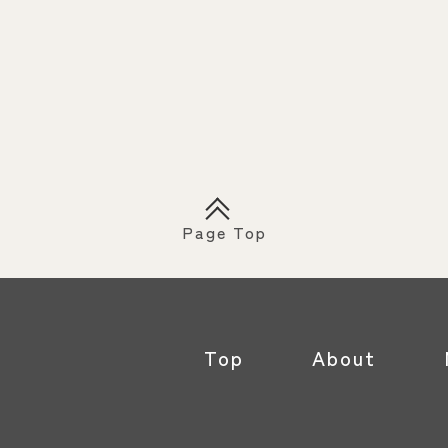
Page Top
Top
About